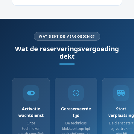
WAT DEKT DE VERGOEDING?
Wat de reserveringsvergoeding
dekt
Activatie
Gereserveerde
Start
wachtdienst
tijd
verplaatsing
Onze
De technicus
De dienst start
technieker
blokkeert zijn tijd
bij vertrek —
wordt specifiek
exclusief voor uw
niet bij