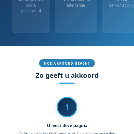
voor u
interventie
aankomst bij u
geactiveerd
HOE AKKOORD GEVEN?
Zo geeft u akkoord
1
U leest deze pagina
De link wordt via SMS verstuurd. Lees de voorwaarden