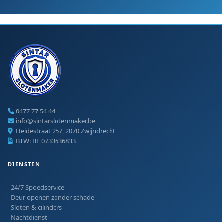
0477 77 54 44
info@sintarslotenmaker.be
Heidestraat 257, 2070 Zwijndrecht
BTW: BE 0733636833
DIENSTEN
24/7 Spoedservice
Deur openen zonder schade
Sloten & cilinders
Nachtdienst