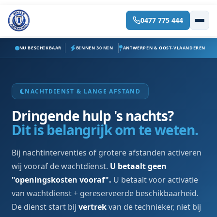
0477 775 444
Spring
naar
de
NU BESCHIKBAAR
BINNEN 30 MIN
ANTWERPEN & OOST-VLAANDEREN
inhoud
NACHTDIENST & LANGE AFSTAND
Dringende hulp 's nachts?
Dit is belangrijk om te weten.
Bij nachtinterventies of grotere afstanden activeren
wij vooraf de wachtdienst.
U betaalt geen
"openingskosten vooraf".
U betaalt voor activatie
van wachtdienst + gereserveerde beschikbaarheid.
De dienst start bij
vertrek
van de technieker, niet bij