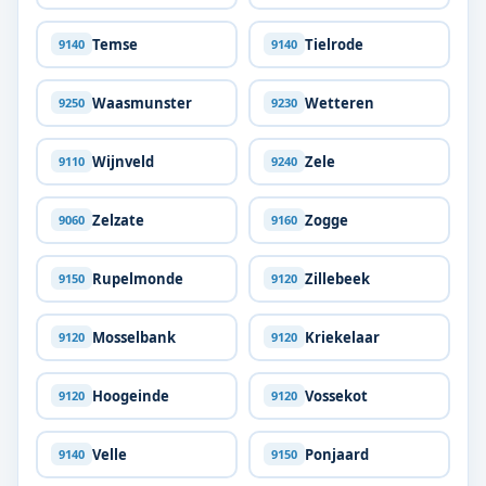
Temse
Tielrode
9140
9140
Waasmunster
Wetteren
9250
9230
Wijnveld
Zele
9110
9240
Zelzate
Zogge
9060
9160
Rupelmonde
Zillebeek
9150
9120
Mosselbank
Kriekelaar
9120
9120
Hoogeinde
Vossekot
9120
9120
Velle
Ponjaard
9140
9150