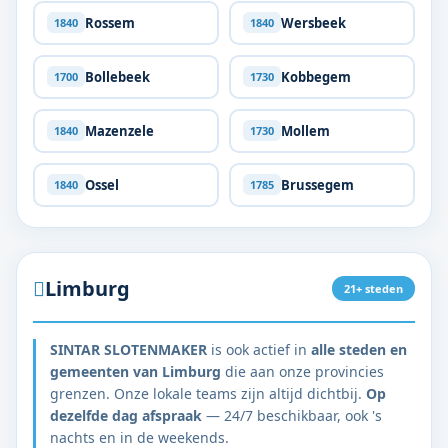
Rossem
Wersbeek
1840
1840
Bollebeek
Kobbegem
1700
1730
Mazenzele
Mollem
1840
1730
Ossel
Brussegem
1840
1785
Limburg
21+ steden
SINTAR SLOTENMAKER
is ook actief in
alle steden en
gemeenten van Limburg
die aan onze provincies
grenzen. Onze lokale teams zijn altijd dichtbij.
Op
dezelfde dag afspraak
— 24/7 beschikbaar, ook 's
nachts en in de weekends.