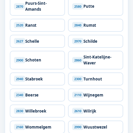
Puurs-Sint-
Putte
2870
2580
Amands
Ranst
Rumst
2520
2840
Schelle
Schilde
2627
2970
Sint-Katelijne-
Schoten
2900
2860
Waver
Stabroek
Turnhout
2940
2300
Beerse
Wijnegem
2340
2110
Willebroek
Wilrijk
2830
2610
Wommelgem
Wuustwezel
2160
2990