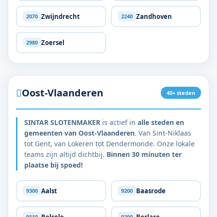
Zwijndrecht
Zandhoven
2070
2240
Zoersel
2980
Oost-Vlaanderen
40+ steden
SINTAR SLOTENMAKER
is actief in
alle steden en
gemeenten van Oost-Vlaanderen
. Van Sint-Niklaas
tot Gent, van Lokeren tot Dendermonde. Onze lokale
teams zijn altijd dichtbij.
Binnen 30 minuten ter
plaatse bij spoed!
Aalst
Baasrode
9300
9200
Belsele
Berlare
9110
9290