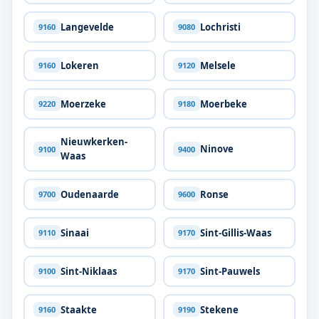
Langevelde
Lochristi
9160
9080
Lokeren
Melsele
9160
9120
Moerzeke
Moerbeke
9220
9180
Nieuwkerken-
Ninove
9100
9400
Waas
Oudenaarde
Ronse
9700
9600
Sinaai
Sint-Gillis-Waas
9110
9170
Sint-Niklaas
Sint-Pauwels
9100
9170
Staakte
Stekene
9160
9190