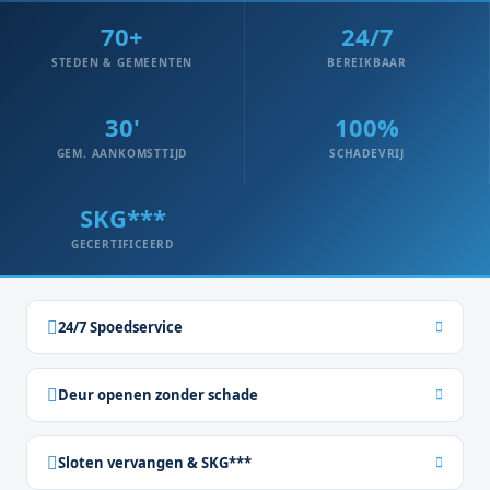
70+
24/7
STEDEN & GEMEENTEN
BEREIKBAAR
30'
100%
GEM. AANKOMSTTIJD
SCHADEVRIJ
SKG***
GECERTIFICEERD
24/7 Spoedservice
Deur openen zonder schade
Sloten vervangen & SKG***