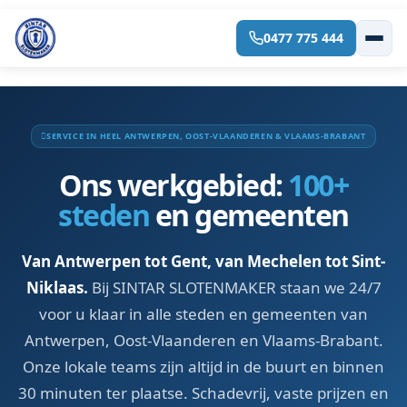
0477 775 444
Spring
naar
de
inhoud
SERVICE IN HEEL ANTWERPEN, OOST-VLAANDEREN & VLAAMS-BRABANT
Ons werkgebied:
100+
steden
en gemeenten
Van Antwerpen tot Gent, van Mechelen tot Sint-
Niklaas.
Bij SINTAR SLOTENMAKER staan we 24/7
voor u klaar in alle steden en gemeenten van
Antwerpen, Oost-Vlaanderen en Vlaams-Brabant.
Onze lokale teams zijn altijd in de buurt en binnen
30 minuten ter plaatse. Schadevrij, vaste prijzen en