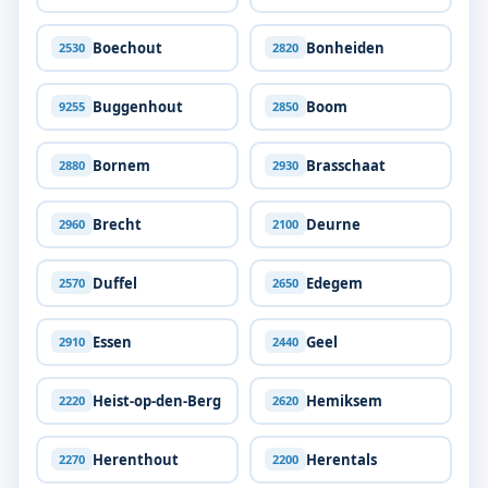
Boechout
Bonheiden
2530
2820
Buggenhout
Boom
9255
2850
Bornem
Brasschaat
2880
2930
Brecht
Deurne
2960
2100
Duffel
Edegem
2570
2650
Essen
Geel
2910
2440
Heist-op-den-Berg
Hemiksem
2220
2620
Herenthout
Herentals
2270
2200