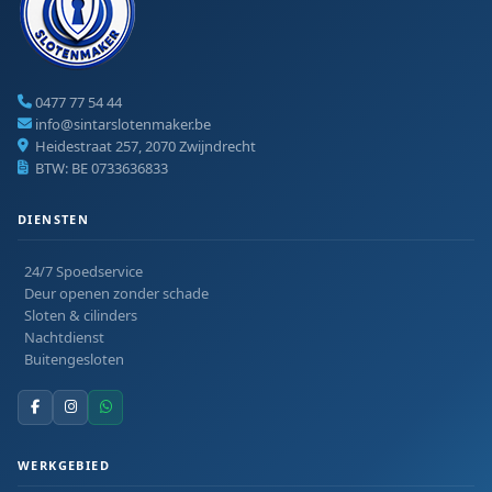
0477 77 54 44
info@sintarslotenmaker.be
Heidestraat 257, 2070 Zwijndrecht
BTW: BE 0733636833
DIENSTEN
24/7 Spoedservice
Deur openen zonder schade
Sloten & cilinders
Nachtdienst
Buitengesloten
WERKGEBIED