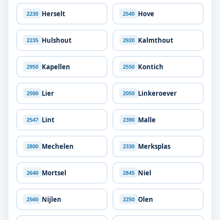
Herselt
Hove
2230
2540
Hulshout
Kalmthout
2235
2920
Kapellen
Kontich
2950
2550
Lier
Linkeroever
2500
2050
Lint
Malle
2547
2390
Mechelen
Merksplas
2800
2330
Mortsel
Niel
2640
2845
Nijlen
Olen
2560
2250