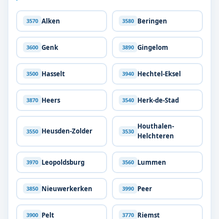
Alken
Beringen
3570
3580
Genk
Gingelom
3600
3890
Hasselt
Hechtel-Eksel
3500
3940
Heers
Herk-de-Stad
3870
3540
Houthalen-
Heusden-Zolder
3550
3530
Helchteren
Leopoldsburg
Lummen
3970
3560
Nieuwerkerken
Peer
3850
3990
Pelt
Riemst
3900
3770