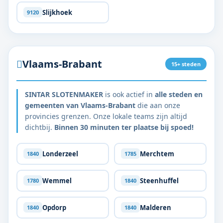
Slijkhoek
9120
Vlaams-Brabant
15+ steden
SINTAR SLOTENMAKER
is ook actief in
alle steden en
gemeenten van Vlaams-Brabant
die aan onze
provincies grenzen. Onze lokale teams zijn altijd
dichtbij.
Binnen 30 minuten ter plaatse bij spoed!
Londerzeel
Merchtem
1840
1785
Wemmel
Steenhuffel
1780
1840
Opdorp
Malderen
1840
1840