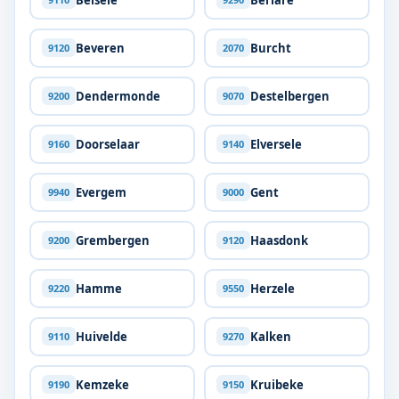
Beveren
Burcht
9120
2070
Dendermonde
Destelbergen
9200
9070
Doorselaar
Elversele
9160
9140
Evergem
Gent
9940
9000
Grembergen
Haasdonk
9200
9120
Hamme
Herzele
9220
9550
Huivelde
Kalken
9110
9270
Kemzeke
Kruibeke
9190
9150