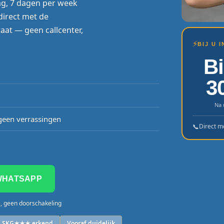
ag, 7 dagen per week
 direct met de
aat — geen callcenter,
⚡
BIJ U 
B
3
Na 
een verrassingen
📞
Direct m
WHATSAPP
j, geen doorschakeling
SKG★★★ erkend
Vooraf duidelijk