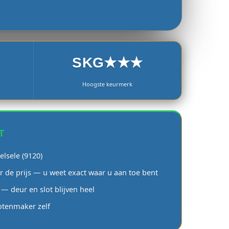
SKG★★★
Hoogste keurmerk
T
elsele (9120)
r de prijs — u weet exact waar u aan toe bent
— deur en slot blijven heel
lotenmaker zelf