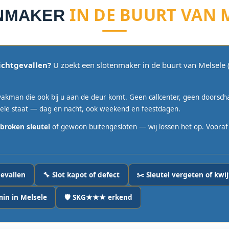
IN DE BUURT VAN 
NMAKER
ichtgevallen?
U zoekt een slotenmaker in de buurt van Melsele (
akman die ook bij u aan de deur komt. Geen callcenter, geen doorsc
ele staat — dag en nacht, ook weekend en feestdagen.
broken sleutel
of gewoon buitengesloten — wij lossen het op. Vooraf be
gevallen
🔧 Slot kapot of defect
✂️ Sleutel vergeten of kwij
in in Melsele
🛡️ SKG★★★ erkend