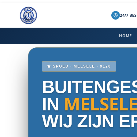
24/7 BE
Spring
naar
de
HOME
inhoud
🚨 SPOED · MELSELE · 9120
BUITENGE
MELSELE
IN
WIJ ZIJN E