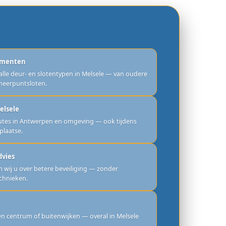
ementen
alle deur- en slotentypen in Melsele — van oudere
meerpuntsloten.
elsele
outes in Antwerpen en omgeving — ook tijdens
 plaatse.
dvies
 wij u over betere beveiliging — zonder
chnieken.
n centrum of buitenwijken — overal in Melsele