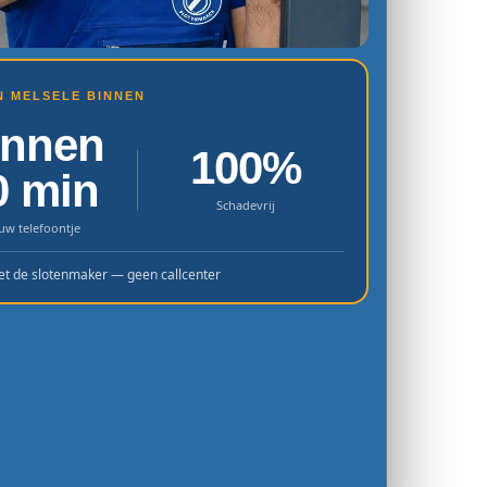
IN MELSELE BINNEN
innen
100%
0 min
Schadevrij
uw telefoontje
et de slotenmaker — geen callcenter