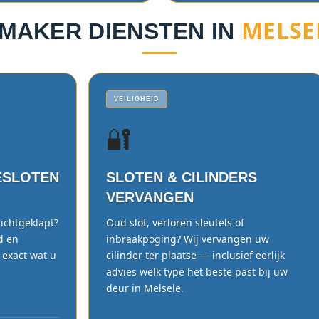
MELSEL
MAKER DIENSTEN IN
VEILIGHEID
🔐
ESLOTEN
SLOTEN & CILINDERS
VERVANGEN
dichtgeklapt?
Oud slot, verloren sleutels of
d en
inbraakpoging? Wij vervangen uw
 exact wat u
cilinder ter plaatse — inclusief eerlijk
advies welk type het beste past bij uw
deur in Melsele.