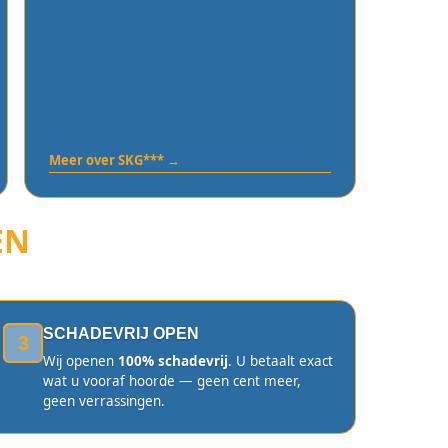
Meer over SKG*** →
EN
SCHADEVRIJ OPEN
3
Wij openen
100% schadevrij
. U betaalt exact
wat u vooraf hoorde — geen cent meer,
geen verrassingen.