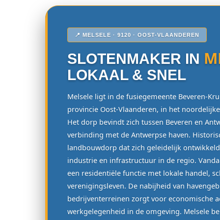
📍 MELSELE · 9120 · OOST-VLAANDEREN
M
SLOTENMAKER IN
LOKAAL & SNEL
Melsele ligt in de fusiegemeente Beveren-Kru
provincie Oost-Vlaanderen, in het noordelijk
Het dorp bevindt zich tussen Beveren en Ant
verbinding met de Antwerpse haven. Historis
landbouwdorp dat zich geleidelijk ontwikkeld
industrie en infrastructuur in de regio. Van
een residentiële functie met lokale handel, s
verenigingsleven. De nabijheid van havenge
bedrijventerreinen zorgt voor economische act
werkgelegenheid in de omgeving. Melsele b