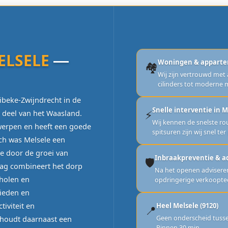
ELSELE
—
Woningen & appart
🏘️
Wij zijn vertrouwd met 
cilinders tot moderne 
ibeke-Zwijndrecht in de
Snelle interventie in M
⚡
e deel van het Waasland.
Wij kennen de snelste r
werpen en heeft een goede
spitsuren zijn wij snel ter
ch was Melsele een
e door de groei van
Inbraakpreventie & a
🛡️
daag combineert het dorp
Na het openen adviseren
cholen en
opdringerige verkoopte
bieden en
iviteit en
Heel Melsele (9120)
📍
Geen onderscheid tusse
ehoudt daarnaast een
Binnen 30 min.