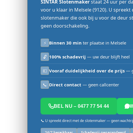
SINTAR Slotenmaker
staat 24 uur per d
voor u klaar in Melsele (9120). U spreekt
slotenmaker die ook bij u voor de deur st
geen doorschakeling.
Binnen 30 min
ter plaatse in Melsele
⚡
100% schadevrij
— uw deur blijft heel
🔓
Vooraf duidelijkheid over de prijs
— g
💶
Direct contact
— geen callcenter
📞
BEL NU – 0477 77 54 44
📞 U spreekt direct met de slotenmaker — geen wachtri
24/7 bereikbaar
Schadevrij gegarandeerd