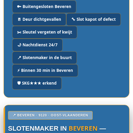
🔑 Buitengesloten Beveren
🚪 Deur dichtgevallen
🔧 Slot kapot of defect
✂️ Sleutel vergeten of kwijt
🌙 Nachtdienst 24/7
📍 Slotenmaker in de buurt
⚡ Binnen 30 min in Beveren
🛡️ SKG★★★ erkend
📍 BEVEREN · 9120 · OOST-VLAANDEREN
BEVEREN
SLOTENMAKER IN
—