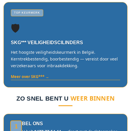
TOP KEURMERK
🛡️
SKG*** VEILIGHEIDSCILINDERS
Het hoogste veiligheidskeurmerk in België.
Kerntrekbestendig, boorbestendig — vereist door veel
verzekeraars voor inbraakdekking.
Meer over SKG*** →
WEER BINNEN
ZO SNEL BENT U
BEL ONS
1