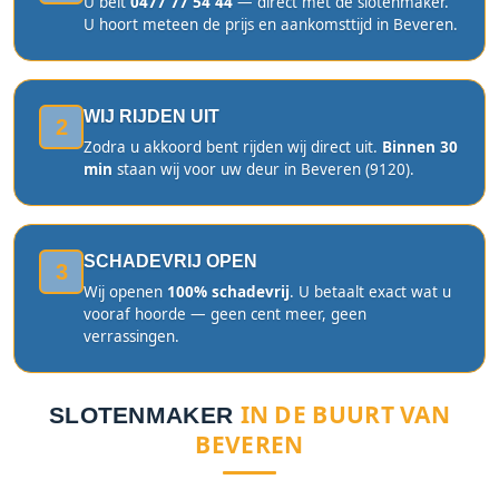
U belt
0477 77 54 44
— direct met de slotenmaker.
U hoort meteen de prijs en aankomsttijd in Beveren.
WIJ RIJDEN UIT
2
Zodra u akkoord bent rijden wij direct uit.
Binnen 30
min
staan wij voor uw deur in Beveren (9120).
SCHADEVRIJ OPEN
3
Wij openen
100% schadevrij
. U betaalt exact wat u
vooraf hoorde — geen cent meer, geen
verrassingen.
IN DE BUURT VAN
SLOTENMAKER
BEVEREN