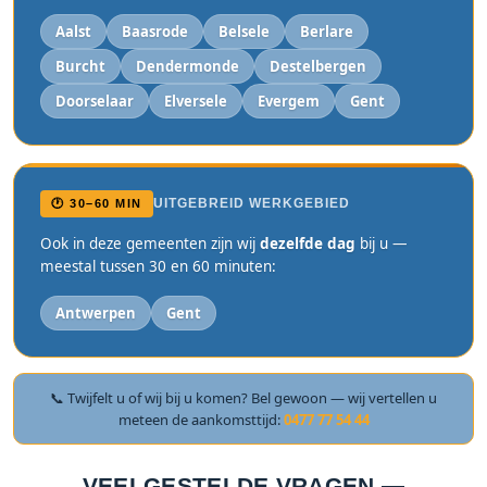
Aalst
Baasrode
Belsele
Berlare
Burcht
Dendermonde
Destelbergen
Doorselaar
Elversele
Evergem
Gent
UITGEBREID WERKGEBIED
🕐 30–60 MIN
Ook in deze gemeenten zijn wij
dezelfde dag
bij u —
meestal tussen 30 en 60 minuten:
Antwerpen
Gent
📞 Twijfelt u of wij bij u komen? Bel gewoon — wij vertellen u
meteen de aankomsttijd:
0477 77 54 44
VEELGESTELDE VRAGEN —