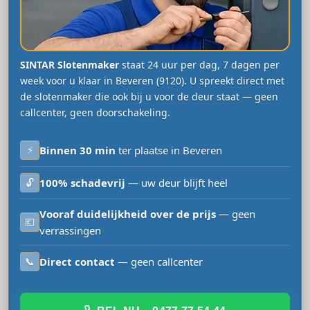
SINTAR Slotenmaker
staat 24 uur per dag, 7 dagen per
week voor u klaar in Beveren (9120). U spreekt direct met
de slotenmaker die ook bij u voor de deur staat — geen
callcenter, geen doorschakeling.
⚡
Binnen 30 min
ter plaatse in Beveren
🔓
100% schadevrij
— uw deur blijft heel
Vooraf duidelijkheid over de prijs
— geen
💶
verrassingen
📞
Direct contact
— geen callcenter