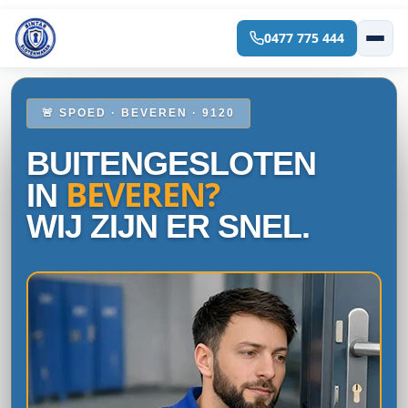
0477 775 444
Spring
naar
de
inhoud
🚨 SPOED · BEVEREN · 9120
BUITENGESLOTEN
BEVEREN?
IN
WIJ ZIJN ER SNEL.