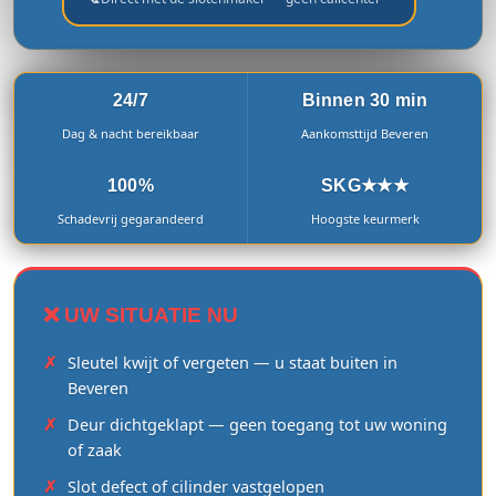
24/7
Binnen 30 min
Dag & nacht bereikbaar
Aankomsttijd Beveren
100%
SKG★★★
Schadevrij gegarandeerd
Hoogste keurmerk
❌ UW SITUATIE NU
Sleutel kwijt of vergeten — u staat buiten in
Beveren
Deur dichtgeklapt — geen toegang tot uw woning
of zaak
Slot defect of cilinder vastgelopen