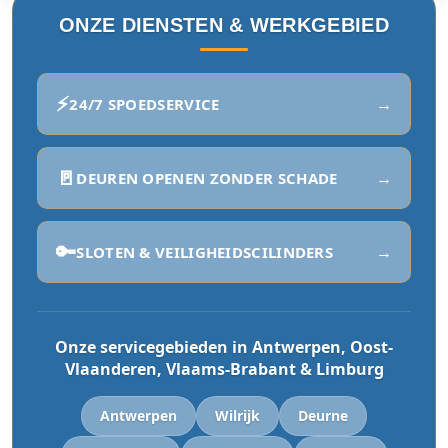
ONZE DIENSTEN & WERKGEBIED
⚡
→
24/7 SPOEDSERVICE
🚪
→
DEUREN OPENEN ZONDER SCHADE
🔑
→
SLOTEN & VEILIGHEIDSCILINDERS
Onze servicegebieden in Antwerpen, Oost-
Vlaanderen, Vlaams-Brabant & Limburg
Antwerpen
Wilrijk
Deurne