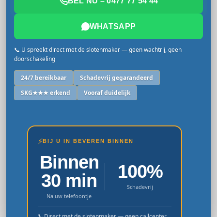
BEL NU – 0477 77 54 44
WHATSAPP
📞 U spreekt direct met de slotenmaker — geen wachtrij, geen
doorschakeling
24/7 bereikbaar
Schadevrij gegarandeerd
SKG★★★ erkend
Vooraf duidelijk
⚡
BIJ U IN BEVEREN BINNEN
Binnen
100%
30 min
Schadevrij
Na uw telefoontje
📞
Direct met de slotenmaker — geen callcenter