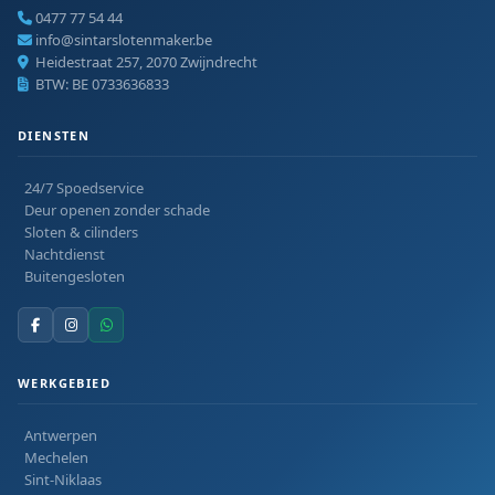
0477 77 54 44
info@sintarslotenmaker.be
Heidestraat 257, 2070 Zwijndrecht
BTW: BE 0733636833
DIENSTEN
24/7 Spoedservice
Deur openen zonder schade
Sloten & cilinders
Nachtdienst
Buitengesloten
WERKGEBIED
Antwerpen
Mechelen
Sint-Niklaas