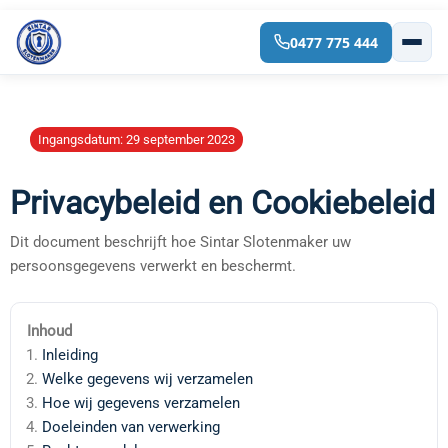
0477 775 444
Spring
naar
de
inhoud
Ingangsdatum: 29 september 2023
Privacybeleid en Cookiebeleid
Dit document beschrijft hoe Sintar Slotenmaker uw
persoonsgegevens verwerkt en beschermt.
Inhoud
Inleiding
Welke gegevens wij verzamelen
Hoe wij gegevens verzamelen
Doeleinden van verwerking