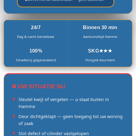
24/7
Binnen 30 min
Dag & nacht bereikbaar
Aankomsttijd Hamme
100%
SKG★★★
Schadevrij gegarandeerd
Hoogste keurmerk
❌ UW SITUATIE NU
Sleutel kwijt of vergeten — u staat buiten in
Hamme
Deur dichtgeklapt — geen toegang tot uw woning
of zaak
Slot defect of cilinder vastgelopen