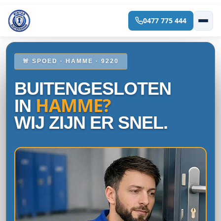
0477 775 444
Spring
naar
de
inhoud
🚨 SPOED · HAMME · 9220
BUITENGESLOTEN
HAMME?
IN
WIJ ZIJN ER SNEL.