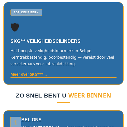
TOP KEURMERK
🛡️
SKG*** VEILIGHEIDSCILINDERS
Het hoogste veiligheidskeurmerk in België.
Kerntrekbestendig, boorbestendig — vereist door veel
verzekeraars voor inbraakdekking.
Meer over SKG*** →
WEER BINNEN
ZO SNEL BENT U
BEL ONS
1