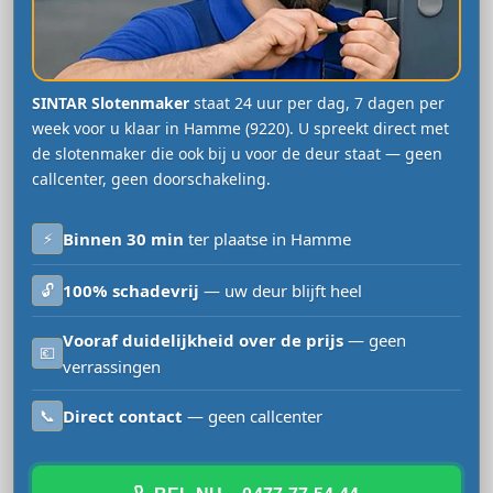
SINTAR Slotenmaker
staat 24 uur per dag, 7 dagen per
week voor u klaar in Hamme (9220). U spreekt direct met
de slotenmaker die ook bij u voor de deur staat — geen
callcenter, geen doorschakeling.
⚡
Binnen 30 min
ter plaatse in Hamme
🔓
100% schadevrij
— uw deur blijft heel
Vooraf duidelijkheid over de prijs
— geen
💶
verrassingen
📞
Direct contact
— geen callcenter