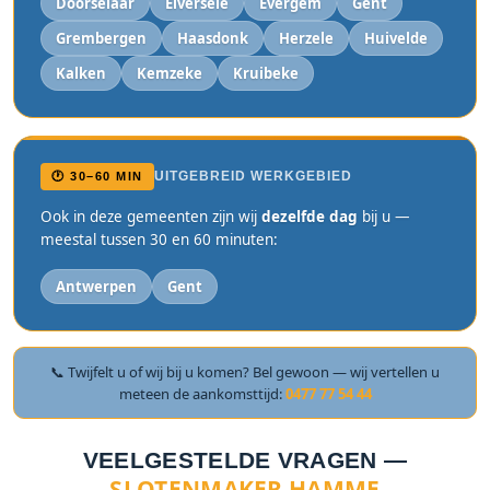
Doorselaar
Elversele
Evergem
Gent
Grembergen
Haasdonk
Herzele
Huivelde
Kalken
Kemzeke
Kruibeke
UITGEBREID WERKGEBIED
🕐 30–60 MIN
Ook in deze gemeenten zijn wij
dezelfde dag
bij u —
meestal tussen 30 en 60 minuten:
Antwerpen
Gent
📞 Twijfelt u of wij bij u komen? Bel gewoon — wij vertellen u
meteen de aankomsttijd:
0477 77 54 44
VEELGESTELDE VRAGEN —
SLOTENMAKER HAMME