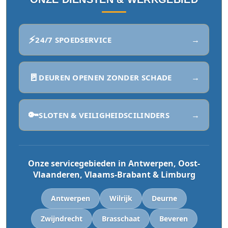
⚡
→
24/7 SPOEDSERVICE
🚪
→
DEUREN OPENEN ZONDER SCHADE
🔑
→
SLOTEN & VEILIGHEIDSCILINDERS
Onze servicegebieden in Antwerpen, Oost-
Vlaanderen, Vlaams-Brabant & Limburg
Antwerpen
Wilrijk
Deurne
Zwijndrecht
Brasschaat
Beveren