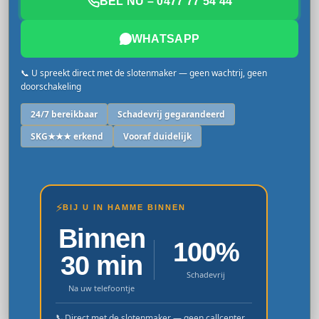
BEL NU – 0477 77 54 44
WHATSAPP
📞 U spreekt direct met de slotenmaker — geen wachtrij, geen
doorschakeling
24/7 bereikbaar
Schadevrij gegarandeerd
SKG★★★ erkend
Vooraf duidelijk
⚡
BIJ U IN HAMME BINNEN
Binnen
100%
30 min
Schadevrij
Na uw telefoontje
📞
Direct met de slotenmaker — geen callcenter