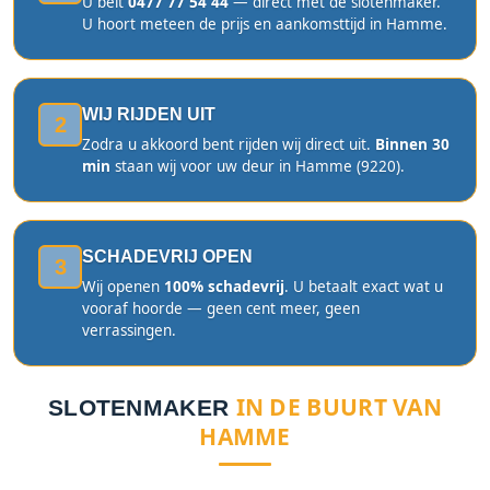
U belt
0477 77 54 44
— direct met de slotenmaker.
U hoort meteen de prijs en aankomsttijd in Hamme.
WIJ RIJDEN UIT
2
Zodra u akkoord bent rijden wij direct uit.
Binnen 30
min
staan wij voor uw deur in Hamme (9220).
SCHADEVRIJ OPEN
3
Wij openen
100% schadevrij
. U betaalt exact wat u
vooraf hoorde — geen cent meer, geen
verrassingen.
IN DE BUURT VAN
SLOTENMAKER
HAMME