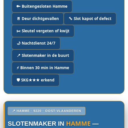
🔑 Buitengesloten Hamme
🚪 Deur dichtgevallen
🔧 Slot kapot of defect
✂️ Sleutel vergeten of kwijt
🌙 Nachtdienst 24/7
📍 Slotenmaker in de buurt
⚡ Binnen 30 min in Hamme
🛡️ SKG★★★ erkend
📍 HAMME · 9220 · OOST-VLAANDEREN
HAMME
SLOTENMAKER IN
—