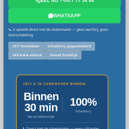
BEL NU – 0477 77 54 44
WHATSAPP
📞 U spreekt direct met de slotenmaker — geen wachtrij, geen
doorschakeling
24/7 bereikbaar
Schadevrij gegarandeerd
SKG★★★ erkend
Vooraf duidelijk
⚡
BIJ U IN ZANDHOVEN BINNEN
Binnen
100%
30 min
Schadevrij
Na uw telefoontje
📞
Direct met de slotenmaker — geen callcenter