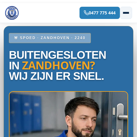
0477 775 444
Spring
naar
de
inhoud
🚨 SPOED · ZANDHOVEN · 2240
BUITENGESLOTEN
ZANDHOVEN?
IN
WIJ ZIJN ER SNEL.