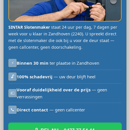
SINTAR Slotenmaker
staat 24 uur per dag, 7 dagen per
week voor u klaar in Zandhoven (2240). U spreekt direct
met de slotenmaker die ook bij u voor de deur staat —
geen callcenter, geen doorschakeling.
⚡
Binnen 30 min
ter plaatse in Zandhoven
🔓
100% schadevrij
— uw deur blijft heel
Vooraf duidelijkheid over de prijs
— geen
💶
verrassingen
📞
Direct contact
— geen callcenter