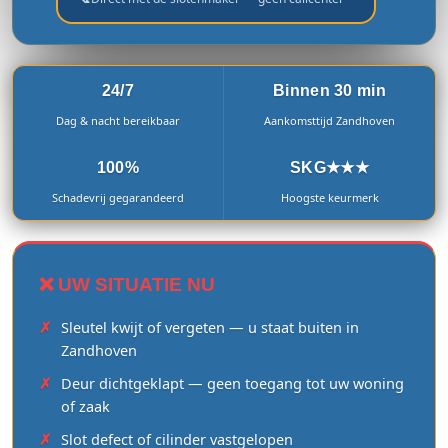
24/7
Binnen 30 min
Dag & nacht bereikbaar
Aankomsttijd Zandhoven
100%
SKG★★★
Schadevrij gegarandeerd
Hoogste keurmerk
❌ UW SITUATIE NU
Sleutel kwijt of vergeten — u staat buiten in
Zandhoven
Deur dichtgeklapt — geen toegang tot uw woning
of zaak
Slot defect of cilinder vastgelopen