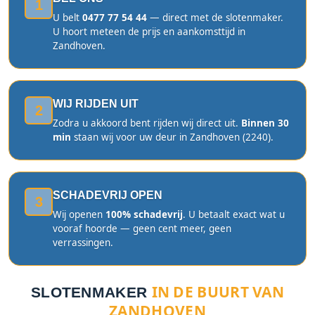
1
U belt
0477 77 54 44
— direct met de slotenmaker.
U hoort meteen de prijs en aankomsttijd in
Zandhoven.
WIJ RIJDEN UIT
2
Zodra u akkoord bent rijden wij direct uit.
Binnen 30
min
staan wij voor uw deur in Zandhoven (2240).
SCHADEVRIJ OPEN
3
Wij openen
100% schadevrij
. U betaalt exact wat u
vooraf hoorde — geen cent meer, geen
verrassingen.
IN DE BUURT VAN
SLOTENMAKER
ZANDHOVEN