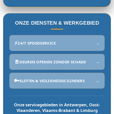
ONZE DIENSTEN & WERKGEBIED
⚡
→
24/7 SPOEDSERVICE
🚪
→
DEUREN OPENEN ZONDER SCHADE
🔑
→
SLOTEN & VEILIGHEIDSCILINDERS
Onze servicegebieden in Antwerpen, Oost-
Vlaanderen, Vlaams-Brabant & Limburg