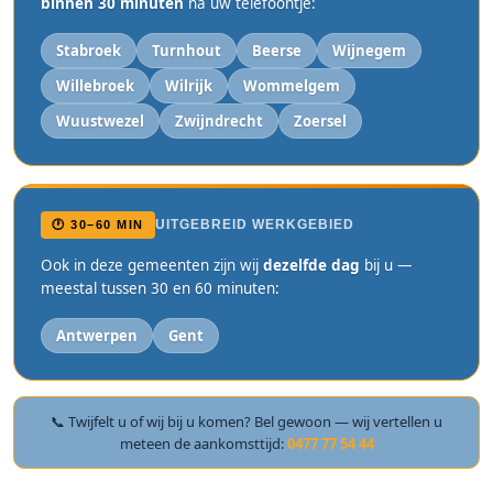
binnen 30 minuten
na uw telefoontje:
Stabroek
Turnhout
Beerse
Wijnegem
Willebroek
Wilrijk
Wommelgem
Wuustwezel
Zwijndrecht
Zoersel
UITGEBREID WERKGEBIED
🕐 30–60 MIN
Ook in deze gemeenten zijn wij
dezelfde dag
bij u —
meestal tussen 30 en 60 minuten:
Antwerpen
Gent
📞 Twijfelt u of wij bij u komen? Bel gewoon — wij vertellen u
meteen de aankomsttijd:
0477 77 54 44