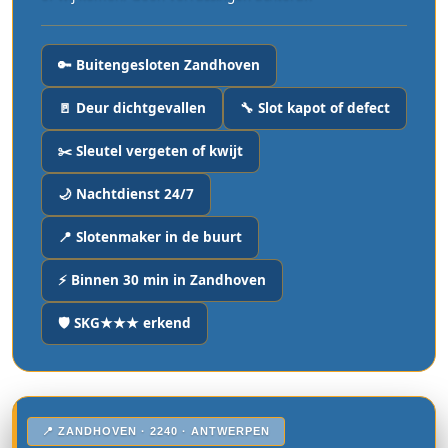
🔑 Buitengesloten Zandhoven
🚪 Deur dichtgevallen
🔧 Slot kapot of defect
✂️ Sleutel vergeten of kwijt
🌙 Nachtdienst 24/7
📍 Slotenmaker in de buurt
⚡ Binnen 30 min in Zandhoven
🛡️ SKG★★★ erkend
📍 ZANDHOVEN · 2240 · ANTWERPEN