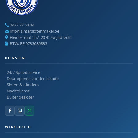
0477 77 54 44
info@sintarslotenmaker.be
Heidestraat 257, 2070 Zwijndrecht
BTW: BE 0733636833
DIENSTEN
24/7 Spoedservice
Deur openen zonder schade
Sloten & cilinders
Nachtdienst
Buitengesloten
WERKGEBIED