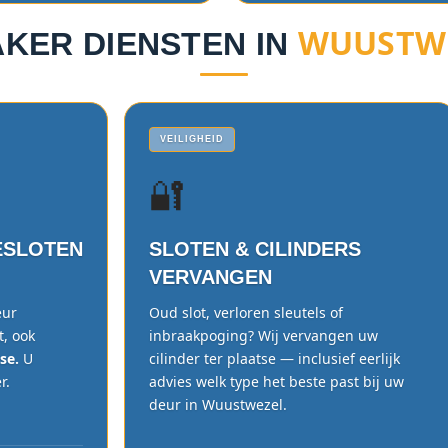
WUUSTWE
KER DIENSTEN IN
VEILIGHEID
🔐
ESLOTEN
SLOTEN & CILINDERS
VERVANGEN
eur
Oud slot, verloren sleutels of
t, ook
inbraakpoging? Wij vervangen uw
se.
U
cilinder ter plaatse — inclusief eerlijk
r.
advies welk type het beste past bij uw
deur in Wuustwezel.