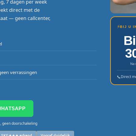
ag, 7 dagen per week
eekt direct met de
aat — geen callcenter,
⚡
BIJ U 
B
l
3
Na 
een verrassingen
📞
Direct m
WHATSAPP
j, geen doorschakeling
SKG★★★ erkend
Vooraf duidelijk