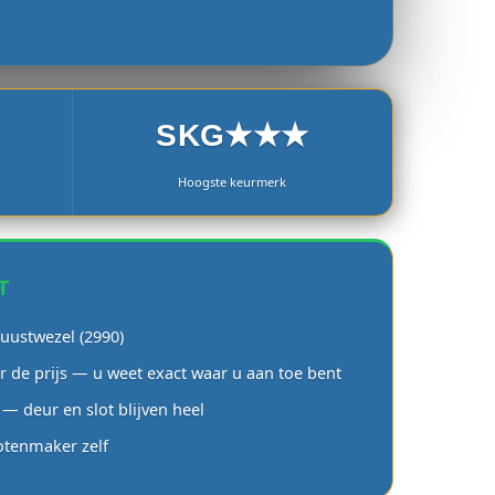
SKG★★★
Hoogste keurmerk
T
Wuustwezel (2990)
r de prijs — u weet exact waar u aan toe bent
— deur en slot blijven heel
lotenmaker zelf