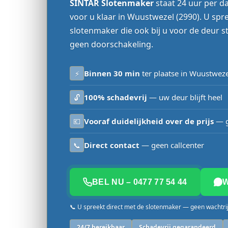
SINTAR Slotenmaker
staat 24 uur per d
voor u klaar in Wuustwezel (2990). U spr
slotenmaker die ook bij u voor de deur st
geen doorschakeling.
Binnen 30 min
ter plaatse in Wuustweze
⚡
100% schadevrij
— uw deur blijft heel
🔓
Vooraf duidelijkheid over de prijs
— g
💶
Direct contact
— geen callcenter
📞
BEL NU – 0477 77 54 44
📞 U spreekt direct met de slotenmaker — geen wachtri
24/7 bereikbaar
Schadevrij gegarandeerd