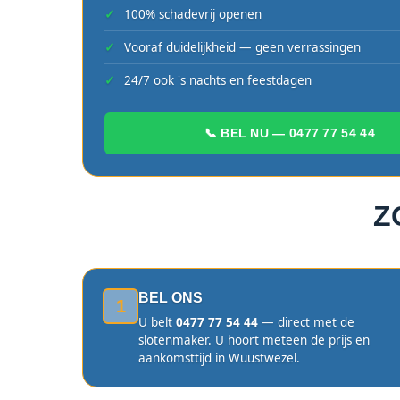
100% schadevrij openen
Vooraf duidelijkheid — geen verrassingen
24/7 ook 's nachts en feestdagen
📞 BEL NU — 0477 77 54 44
Z
BEL ONS
1
U belt
0477 77 54 44
— direct met de
slotenmaker. U hoort meteen de prijs en
aankomsttijd in Wuustwezel.