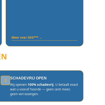
Meer over SKG*** →
EN
SCHADEVRIJ OPEN
3
Wij openen
100% schadevrij
. U betaalt exact
wat u vooraf hoorde — geen cent meer,
geen verrassingen.