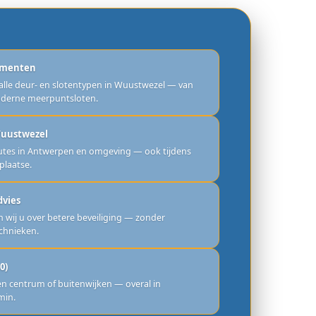
ementen
 alle deur- en slotentypen in Wuustwezel — van
moderne meerpuntsloten.
 Wuustwezel
outes in Antwerpen en omgeving — ook tijdens
 plaatse.
dvies
 wij u over betere beveiliging — zonder
chnieken.
0)
n centrum of buitenwijken — overal in
min.