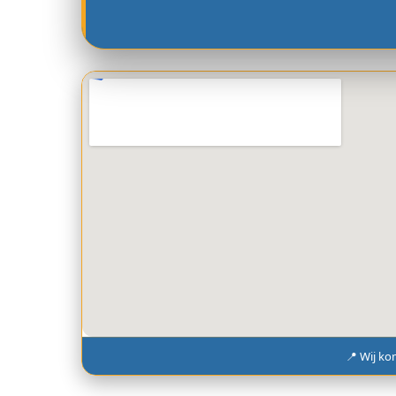
📍 Wij ko