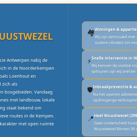
Woningen & appart
🏘️
UUSTWEZEL
Wij zijn vertrouwd met
oudere cilinders tot 
Snelle interventie in
⚡
cie Antwerpen nabij de
Wij kennen de snelste r
zich in de Noorderkempen
spitsuren zijn wij snel ter
zoals Loenhout en
 zich als
Inbraakpreventie & a
🛡️
en bosgebieden. Vandaag
Na het openen adviseren
ones met landbouw, lokale
opdringerige verkoopte
ng staat bekend om
tieve routes in de Kempen.
Heel Wuustwezel (299
📍
Geen onderscheid tusse
 karakter met open ruimte
Wuustwezel Binnen 30 