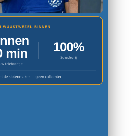
IN WUUSTWEZEL BINNEN
innen
100%
0 min
Schadevrij
uw telefoontje
et de slotenmaker — geen callcenter