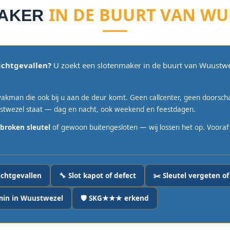
IN DE BUURT VAN W
MAKER
ichtgevallen?
U zoekt een slotenmaker in de buurt van Wuustweze
akman die ook bij u aan de deur komt. Geen callcenter, geen doorsc
stwezel staat — dag en nacht, ook weekend en feestdagen.
broken sleutel
of gewoon buitengesloten — wij lossen het op. Vooraf be
ichtgevallen
🔧 Slot kapot of defect
✂️ Sleutel vergeten of
min in Wuustwezel
🛡️ SKG★★★ erkend