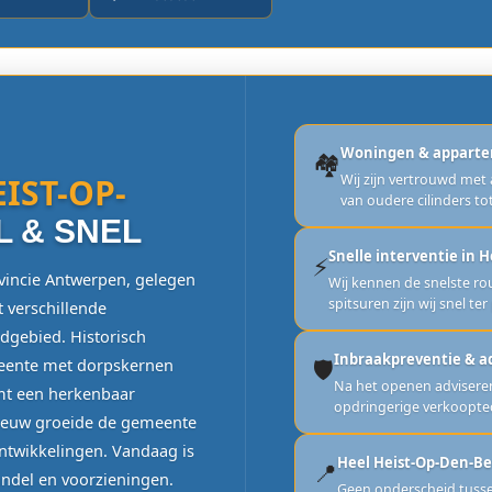
Woningen & appart
🏘️
IST-OP-
Wij zijn vertrouwd met
van oudere cilinders t
 & SNEL
Snelle interventie in 
⚡
vincie Antwerpen, gelegen
Wij kennen de snelste r
spitsuren zijn wij snel ter
 verschillende
dgebied. Historisch
Inbraakpreventie & a
🛡️
meente met dorpskernen
Na het openen adviseren
rmt een herkenbaar
opdringerige verkoopte
 eeuw groeide de gemeente
ntwikkelingen. Vandaag is
Heel Heist-Op-Den-Ber
📍
andel en voorzieningen.
Geen onderscheid tusse