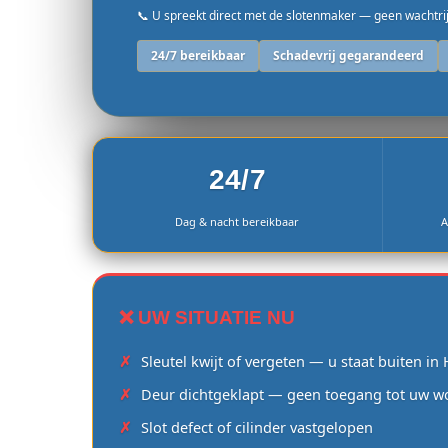
📞 U spreekt direct met de slotenmaker — geen wachtri
24/7 bereikbaar
Schadevrij gegarandeerd
24/7
Dag & nacht bereikbaar
A
❌ UW SITUATIE NU
Sleutel kwijt of vergeten — u staat buiten i
Deur dichtgeklapt — geen toegang tot uw w
Slot defect of cilinder vastgelopen