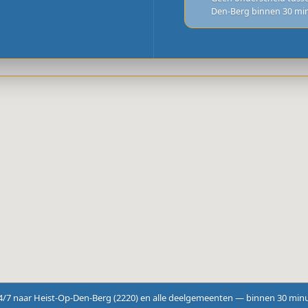
Den-Berg binnen 30 mi
4/7 naar Heist-Op-Den-Berg (2220) en alle deelgemeenten — binnen 30 minut