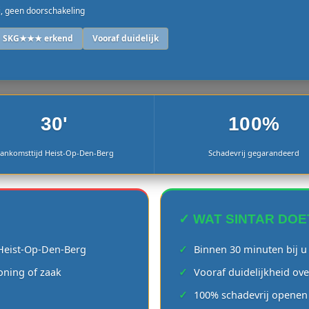
j, geen doorschakeling
SKG★★★ erkend
Vooraf duidelijk
30'
100%
ankomsttijd Heist-Op-Den-Berg
Schadevrij gegarandeerd
✓ WAT SINTAR DOE
n Heist-Op-Den-Berg
Binnen 30 minuten bij u
oning of zaak
Vooraf duidelijkheid ove
100% schadevrij openen 