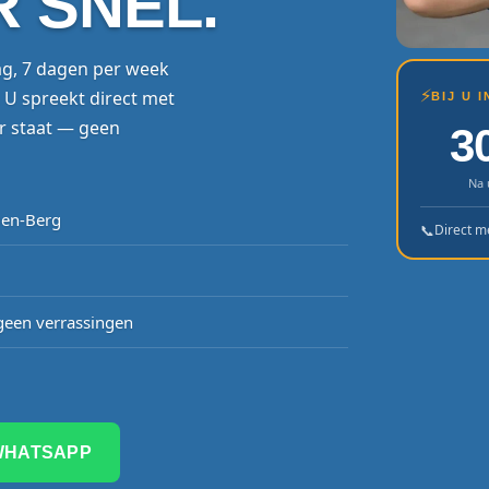
R SNEL.
ag, 7 dagen per week
⚡
. U spreekt direct met
BIJ U 
ur staat — geen
3
Na 
Den-Berg
📞
Direct m
een verrassingen
WHATSAPP