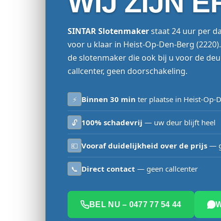
WIJ ZIJN E
SINTAR Slotenmaker
staat 24 uur per d
voor u klaar in Heist-Op-Den-Berg (2220)
de slotenmaker die ook bij u voor de de
callcenter, geen doorschakeling.
Binnen 30 min
ter plaatse in Heist-Op-
⚡
100% schadevrij
— uw deur blijft heel
🔓
Vooraf duidelijkheid over de prijs
— g
💶
Direct contact
— geen callcenter
📞
BEL NU – 0477 77 54 44