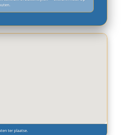
nuten.
en ter plaatse.