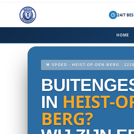
24/7 BE
Spring
naar
de
HOME
inhoud
🚨 SPOED · HEIST-OP-DEN-BERG · 222
BUITENGE
HEIST-O
IN
BERG?