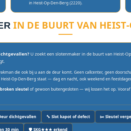
in Heist-Op-Den-Berg (2220).
IN DE BUURT VAN HEIST
ER
ichtgevallen?
U zoekt een slotenmaker in de buurt van Heist-Op-
gt.
akman die ook bij u aan de deur komt. Geen callcenter, geen doorsc
 Heist-Op-Den-Berg staat — dag en nacht, ook weekend en feestdage
broken sleutel
of gewoon buitengesloten — wij lossen het op. Vooraf be
Deur dichtgevallen
🔧 Slot kapot of defect
✂️ Sleutel verge
en 30 min
🛡️ SKG★★★ erkend