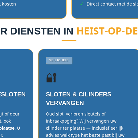
t kosten
Direct contact met de s
HEIST-OP-DE
R DIENSTEN IN
VEILIGHEID
🔐
ESLOTEN
SLOTEN & CILINDERS
VERVANGEN
jt of deur
Oud slot, verloren sleutels of
t, ook
inbraakpoging? Wij vervangen uw
plaatse.
U
cilinder ter plaatse — inclusief eerlijk
r.
advies welk type het beste past bij uw