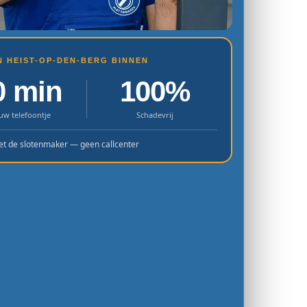
IN HEIST-OP-DEN-BERG BINNEN
0 min
100%
uw telefoontje
Schadevrij
et de slotenmaker — geen callcenter