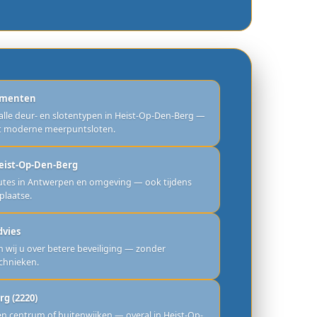
ementen
 alle deur- en slotentypen in Heist-Op-Den-Berg —
ot moderne meerpuntsloten.
Heist-Op-Den-Berg
outes in Antwerpen en omgeving — ook tijdens
 plaatse.
dvies
 wij u over betere beveiliging — zonder
chnieken.
g (2220)
n centrum of buitenwijken — overal in Heist-Op-