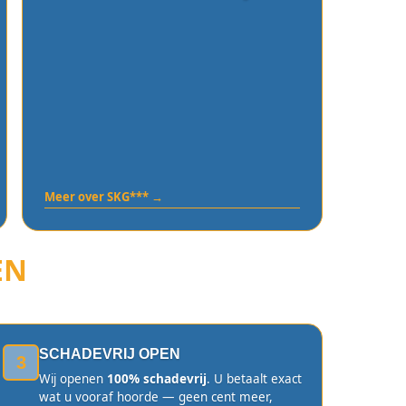
Meer over SKG*** →
EN
SCHADEVRIJ OPEN
3
Wij openen
100% schadevrij
. U betaalt exact
wat u vooraf hoorde — geen cent meer,