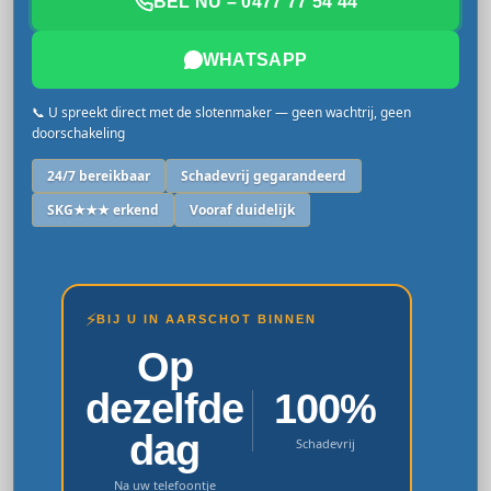
BEL NU – 0477 77 54 44
WHATSAPP
📞 U spreekt direct met de slotenmaker — geen wachtrij, geen
doorschakeling
24/7 bereikbaar
Schadevrij gegarandeerd
SKG★★★ erkend
Vooraf duidelijk
⚡
BIJ U IN AARSCHOT BINNEN
Op
dezelfde
100%
dag
Schadevrij
Na uw telefoontje