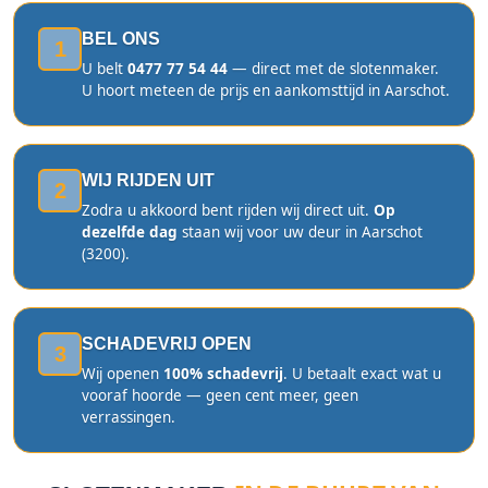
BEL ONS
1
U belt
0477 77 54 44
— direct met de slotenmaker.
U hoort meteen de prijs en aankomsttijd in Aarschot.
WIJ RIJDEN UIT
2
Zodra u akkoord bent rijden wij direct uit.
Op
dezelfde dag
staan wij voor uw deur in Aarschot
(3200).
SCHADEVRIJ OPEN
3
Wij openen
100% schadevrij
. U betaalt exact wat u
vooraf hoorde — geen cent meer, geen
verrassingen.