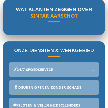
WAT KLANTEN ZEGGEN OVER
SINTAR AARSCHOT
ONZE DIENSTEN & WERKGEBIED
⚡
→
24/7 SPOEDSERVICE
🚪
→
DEUREN OPENEN ZONDER SCHADE
🔑
→
SLOTEN & VEILIGHEIDSCILINDERS