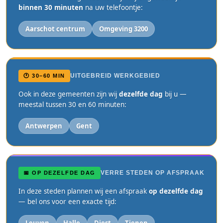
binnen 30 minuten
na uw telefoontje:
Aarschot centrum
Omgeving 3200
UITGEBREID WERKGEBIED
🕐 30–60 MIN
Ook in deze gemeenten zijn wij
dezelfde dag
bij u —
meestal tussen 30 en 60 minuten:
Antwerpen
Gent
VERRE STEDEN OP AFSPRAAK
📅 OP DEZELFDE DAG
In deze steden plannen wij een afspraak
op dezelfde dag
— bel ons voor een exacte tijd: