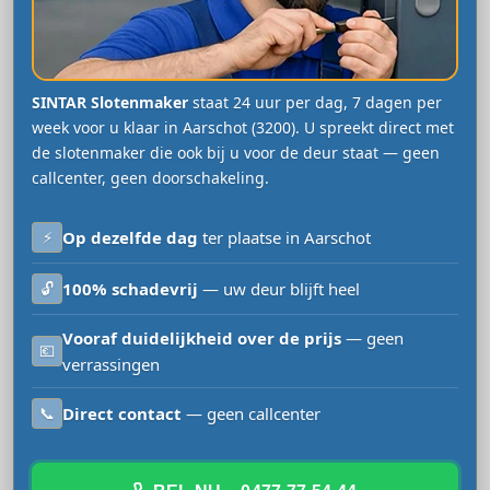
SINTAR Slotenmaker
staat 24 uur per dag, 7 dagen per
week voor u klaar in Aarschot (3200). U spreekt direct met
de slotenmaker die ook bij u voor de deur staat — geen
callcenter, geen doorschakeling.
⚡
Op dezelfde dag
ter plaatse in Aarschot
🔓
100% schadevrij
— uw deur blijft heel
Vooraf duidelijkheid over de prijs
— geen
💶
verrassingen
📞
Direct contact
— geen callcenter