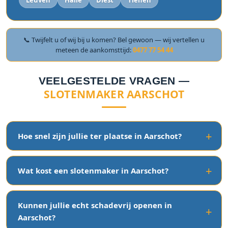
Leuven
Halle
Diest
Tienen
📞 Twijfelt u of wij bij u komen? Bel gewoon — wij vertellen u
meteen de aankomsttijd:
0477 77 54 44
VEELGESTELDE VRAGEN —
SLOTENMAKER AARSCHOT
Hoe snel zijn jullie ter plaatse in Aarschot?
Wat kost een slotenmaker in Aarschot?
Kunnen jullie echt schadevrij openen in
Aarschot?