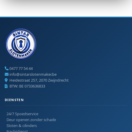
0477 77 54 44
info@sintarslotenmaker.be
Heidestraat 257, 2070 Zwijndrecht
BTW: BE 0733636833
DIENSTEN
24/7 Spoedservice
Deur openen zonder schade
Sloten & cilinders
Nachtdienst