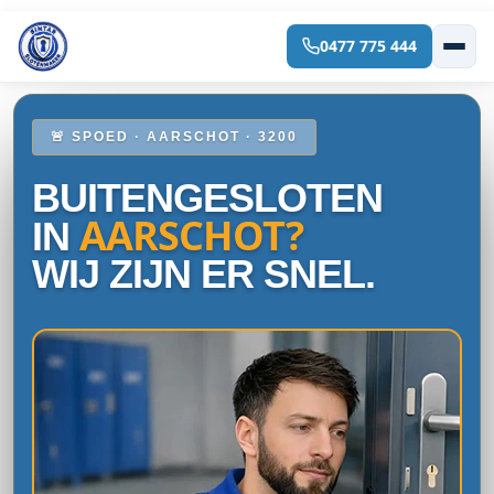
0477 775 444
Spring
naar
de
inhoud
🚨 SPOED · AARSCHOT · 3200
BUITENGESLOTEN
AARSCHOT?
IN
WIJ ZIJN ER SNEL.