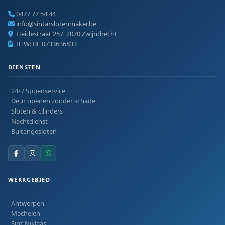
0477 77 54 44
info@sintarslotenmaker.be
Heidestraat 257, 2070 Zwijndrecht
BTW: BE 0733636833
DIENSTEN
24/7 Spoedservice
Deur openen zonder schade
Sloten & cilinders
Nachtdienst
Buitengesloten
WERKGEBIED
Antwerpen
Mechelen
Sint-Niklaas