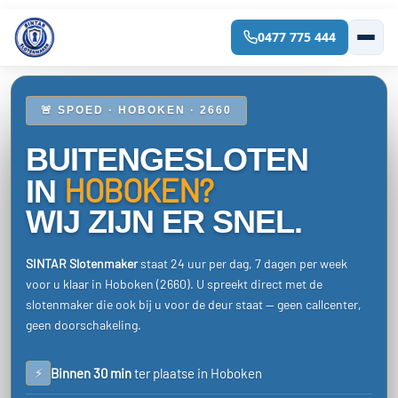
0477 775 444
Spring
naar
de
inhoud
🚨 SPOED · HOBOKEN · 2660
BUITENGESLOTEN
HOBOKEN?
IN
WIJ ZIJN ER SNEL.
SINTAR Slotenmaker
staat 24 uur per dag, 7 dagen per week
voor u klaar in Hoboken (2660). U spreekt direct met de
slotenmaker die ook bij u voor de deur staat — geen callcenter,
geen doorschakeling.
⚡
Binnen 30 min
ter plaatse in Hoboken