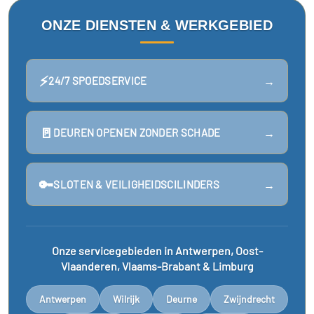
ONZE DIENSTEN & WERKGEBIED
⚡
→
24/7 SPOEDSERVICE
🚪
→
DEUREN OPENEN ZONDER SCHADE
🔑
→
SLOTEN & VEILIGHEIDSCILINDERS
Onze servicegebieden in Antwerpen, Oost-
Vlaanderen, Vlaams-Brabant & Limburg
Antwerpen
Wilrijk
Deurne
Zwijndrecht