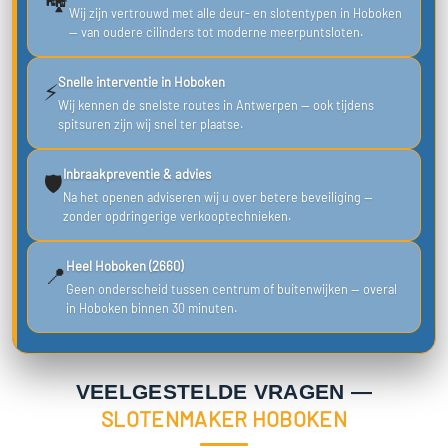
Wij zijn vertrouwd met alle deur- en slotentypen in Hoboken
— van oudere cilinders tot moderne meerpuntsloten.
Snelle interventie in Hoboken
⚡
Wij kennen de snelste routes in Antwerpen — ook tijdens
spitsuren zijn wij snel ter plaatse.
Inbraakpreventie & advies
🛡️
Na het openen adviseren wij u over betere beveiliging —
zonder opdringerige verkooptechnieken.
Heel Hoboken (2660)
📍
Geen onderscheid tussen centrum of buitenwijken — overal
in Hoboken binnen 30 minuten.
VEELGESTELDE VRAGEN —
SLOTENMAKER HOBOKEN