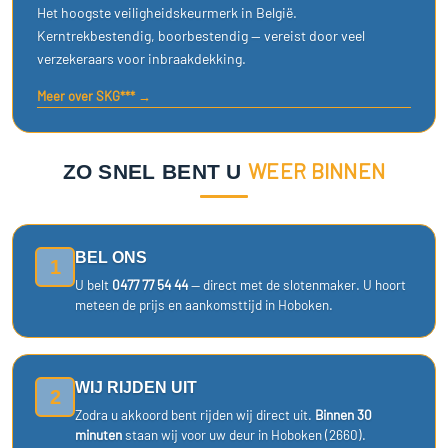
Het hoogste veiligheidskeurmerk in België.
Kerntrekbestendig, boorbestendig — vereist door veel
verzekeraars voor inbraakdekking.
Meer over SKG*** →
WEER BINNEN
ZO SNEL BENT U
BEL ONS
1
U belt
0477 77 54 44
— direct met de slotenmaker. U hoort
meteen de prijs en aankomsttijd in Hoboken.
WIJ RIJDEN UIT
2
Zodra u akkoord bent rijden wij direct uit.
Binnen 30
minuten
staan wij voor uw deur in Hoboken (2660).