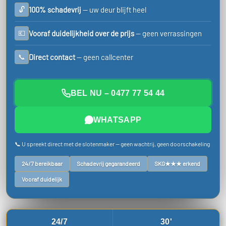
🔓
100% schadevrij
— uw deur blijft heel
💶
Vooraf duidelijkheid over de prijs
— geen verrassingen
📞
Direct contact
— geen callcenter
BEL NU – 0477 77 54 44
WHATSAPP
📞 U spreekt direct met de slotenmaker — geen wachtrij, geen doorschakeling
24/7 bereikbaar
Schadevrij gegarandeerd
SKG★★★ erkend
Vooraf duidelijk
24/7
30'