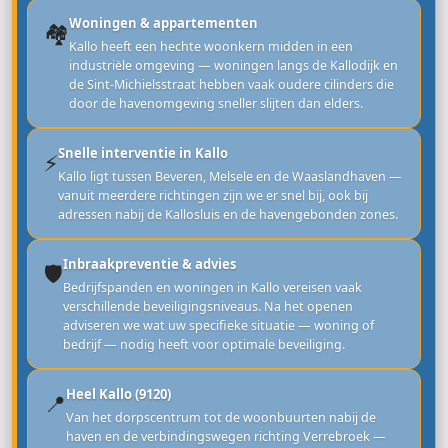
Woningen & appartementen
🏘️
Kallo heeft een hechte woonkern midden in een
industriële omgeving — woningen langs de Kallodijk en
de Sint-Michielsstraat hebben vaak oudere cilinders die
door de havenomgeving sneller slijten dan elders.
Snelle interventie in Kallo
⚡
Kallo ligt tussen Beveren, Melsele en de Waaslandhaven —
vanuit meerdere richtingen zijn we er snel bij, ook bij
adressen nabij de Kallosluis en de havengebonden zones.
Inbraakpreventie & advies
🛡️
Bedrijfspanden en woningen in Kallo vereisen vaak
verschillende beveiligingsniveaus. Na het openen
adviseren we wat uw specifieke situatie — woning of
bedrijf — nodig heeft voor optimale beveiliging.
Heel Kallo (9120)
📍
Van het dorpscentrum tot de woonbuurten nabij de
haven en de verbindingswegen richting Verrebroek —