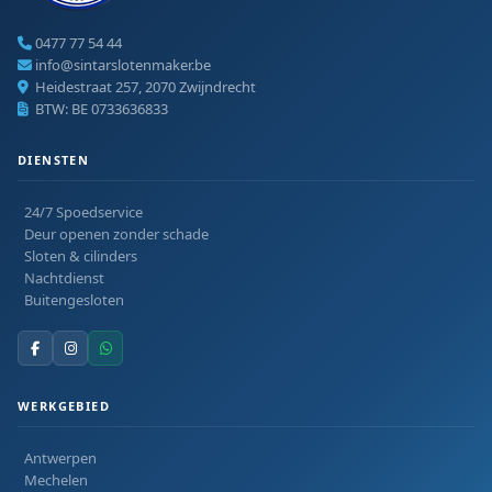
0477 77 54 44
info@sintarslotenmaker.be
Heidestraat 257, 2070 Zwijndrecht
BTW: BE 0733636833
DIENSTEN
24/7 Spoedservice
Deur openen zonder schade
Sloten & cilinders
Nachtdienst
Buitengesloten
WERKGEBIED
Antwerpen
Mechelen