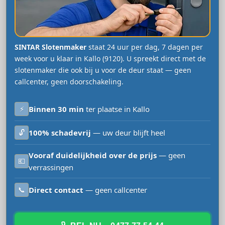
SINTAR Slotenmaker
staat 24 uur per dag, 7 dagen per
week voor u klaar in Kallo (9120). U spreekt direct met de
slotenmaker die ook bij u voor de deur staat — geen
callcenter, geen doorschakeling.
⚡
Binnen 30 min
ter plaatse in Kallo
🔓
100% schadevrij
— uw deur blijft heel
Vooraf duidelijkheid over de prijs
— geen
💶
verrassingen
📞
Direct contact
— geen callcenter