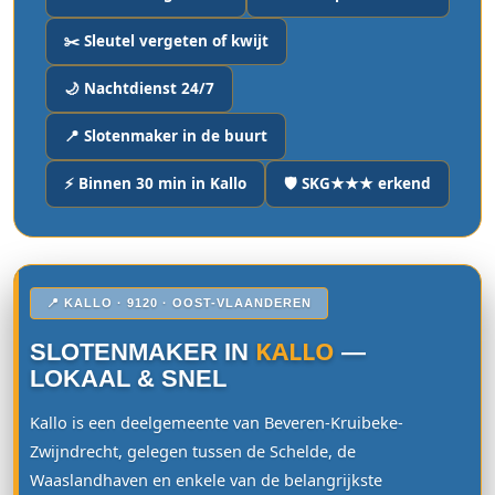
✂️ Sleutel vergeten of kwijt
🌙 Nachtdienst 24/7
📍 Slotenmaker in de buurt
⚡ Binnen 30 min in Kallo
🛡️ SKG★★★ erkend
📍 KALLO · 9120 · OOST-VLAANDEREN
KALLO
SLOTENMAKER IN
—
LOKAAL & SNEL
Kallo is een deelgemeente van Beveren-Kruibeke-
Zwijndrecht, gelegen tussen de Schelde, de
Waaslandhaven en enkele van de belangrijkste