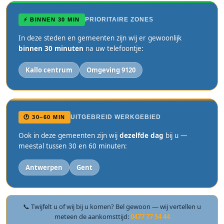
PRIORITAIRE ZONES
⚡ BINNEN 30 MIN
In deze steden en gemeenten zijn wij er gewoonlijk
binnen 30 minuten
na uw telefoontje:
Kallo centrum
Omgeving 9120
UITGEBREID WERKGEBIED
🕐 30–60 MIN
Ook in deze gemeenten zijn wij
dezelfde dag
bij u —
meestal tussen 30 en 60 minuten:
Antwerpen
Gent
📞 Twijfelt u of wij bij u komen? Bel gewoon — wij vertellen u
meteen de aankomsttijd:
0477 77 54 44