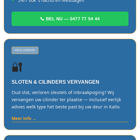
24/7 ook 's nachts en feestdagen
📞 BEL NU — 0477 77 54 44
VEILIGHEID
🔐
SLOTEN & CILINDERS VERVANGEN
Oud slot, verloren sleutels of inbraakpoging? Wij
vervangen uw cilinder ter plaatse — inclusief eerlijk
advies welk type het beste past bij uw deur in Kallo.
Meer info →