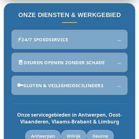
ONZE DIENSTEN & WERKGEBIED
⚡
→
24/7 SPOEDSERVICE
🚪
→
DEUREN OPENEN ZONDER SCHADE
🔑
→
SLOTEN & VEILIGHEIDSCILINDERS
Onze servicegebieden in Antwerpen, Oost-
Vlaanderen, Vlaams-Brabant & Limburg
Antwerpen
Wilrijk
Deurne