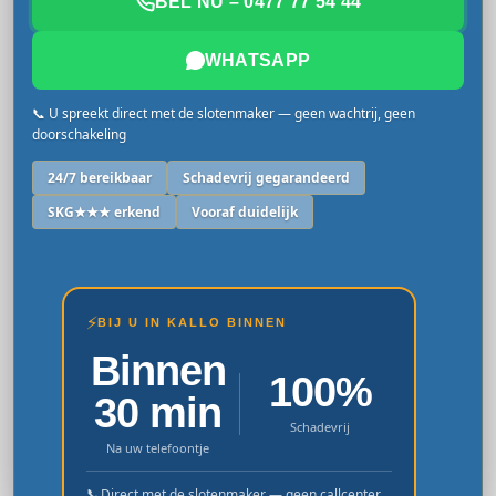
BEL NU – 0477 77 54 44
WHATSAPP
📞 U spreekt direct met de slotenmaker — geen wachtrij, geen
doorschakeling
24/7 bereikbaar
Schadevrij gegarandeerd
SKG★★★ erkend
Vooraf duidelijk
⚡
BIJ U IN KALLO BINNEN
Binnen
100%
30 min
Schadevrij
Na uw telefoontje
📞
Direct met de slotenmaker — geen callcenter