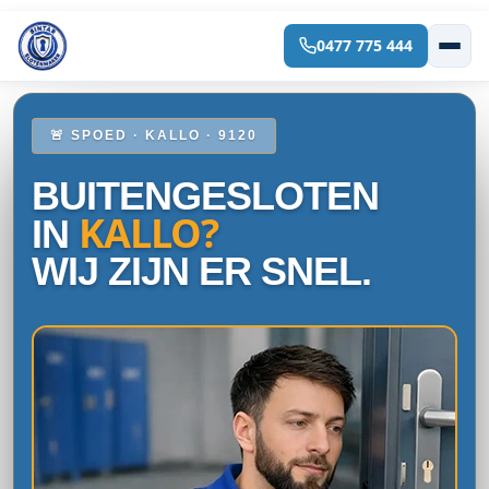
0477 775 444
Spring
naar
de
inhoud
🚨 SPOED · KALLO · 9120
BUITENGESLOTEN
KALLO?
IN
WIJ ZIJN ER SNEL.