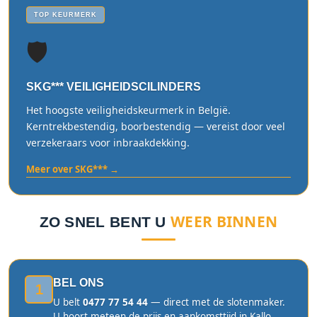
TOP KEURMERK
🛡️
SKG*** VEILIGHEIDSCILINDERS
Het hoogste veiligheidskeurmerk in België.
Kerntrekbestendig, boorbestendig — vereist door veel
verzekeraars voor inbraakdekking.
Meer over SKG*** →
WEER BINNEN
ZO SNEL BENT U
BEL ONS
1
U belt
0477 77 54 44
— direct met de slotenmaker.
U hoort meteen de prijs en aankomsttijd in Kallo.